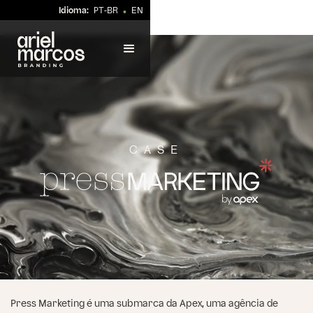
Idioma:
PT-BR
EN
•
CASE
Press Marketing é uma submarca da Apex, uma agência de